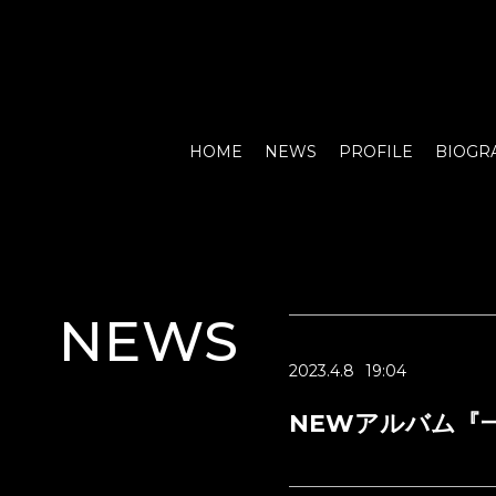
HOME
NEWS
PROFILE
BIOGR
NEWS
2023.4.8
19:04
NEWアルバム『一