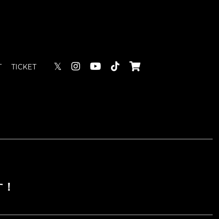
𝕏
T
TICKET
す！