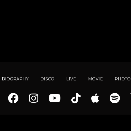
BIOGRAPHY
DISCO
LIVE
MOVIE
PHOTO
© ロジスタ(Logista.V) All rights reserved.
Powered by
areMond