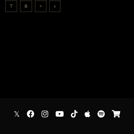
7
8
>
»
𝕏